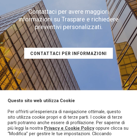
Contattaci per avere maggiori
informazioni su Traspare e richiedere
preventivi personalizzati.
CONTATTACI PER INFORMAZIONI
Questo sito web utilizza Cookie
Per offrirti un'esperienza di navigazione ottimale, questo
sito utilizza cookie propri e di terze parti. I cookie di terze
parti potranno anche essere di profilazione. Per saperne di
più leggi la nostra
Privacy e Cookie Policy
oppure clicca su
© 2021 TRASPARE - Tutti i diritti riservati. Prodotto e marchio
“Modifica” per gestire le tue impostazioni. Cliccando