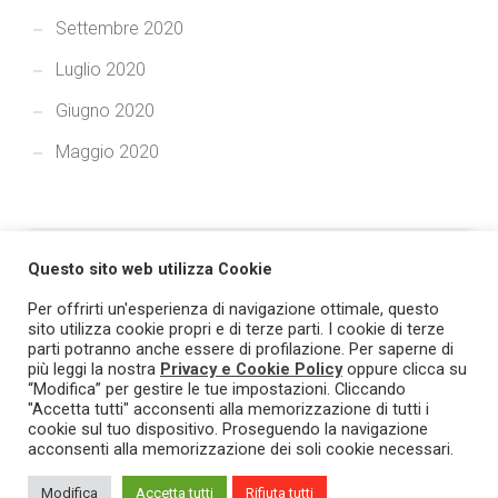
Settembre 2020
Luglio 2020
Giugno 2020
Maggio 2020
Questo sito web utilizza Cookie
Per offrirti un'esperienza di navigazione ottimale, questo
sito utilizza cookie propri e di terze parti. I cookie di terze
parti potranno anche essere di profilazione. Per saperne di
più leggi la nostra
Privacy e Cookie Policy
oppure clicca su
© 2021 TRASPARE - Tutti i diritti riservati. Prodotto e marchio
“Modifica” per gestire le tue impostazioni. Cliccando
"Accetta tutti" acconsenti alla memorizzazione di tutti i
registrato L&G Solution - PI/CF 03393760719.
Privacy & Cookie
cookie sul tuo dispositivo. Proseguendo la navigazione
Policy
.
acconsenti alla memorizzazione dei soli cookie necessari.
Modifica
Accetta tutti
Rifiuta tutti