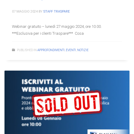
07 MAGGIO 2024
BY
STAFF TRASPARE
Webinar gratuito – lunedì 27 maggio 2024, ore 10.00.
***Esclusiva per i clienti Traspare*** Cosa
PUBLISHED IN
APPROFONDIMENTI
,
EVENTI
,
NOTIZIE