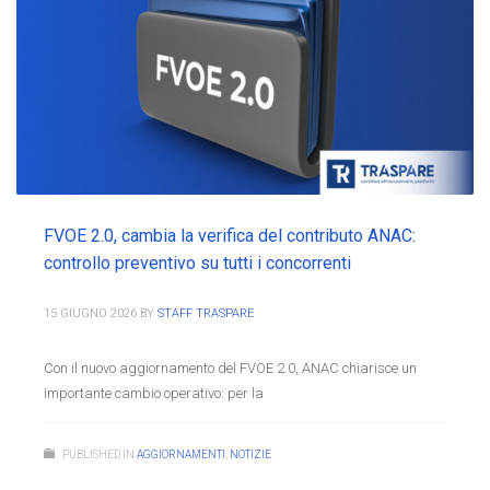
FVOE 2.0, cambia la verifica del contributo ANAC:
controllo preventivo su tutti i concorrenti
15 GIUGNO 2026
BY
STAFF TRASPARE
Con il nuovo aggiornamento del FVOE 2.0, ANAC chiarisce un
importante cambio operativo: per la
PUBLISHED IN
AGGIORNAMENTI
,
NOTIZIE