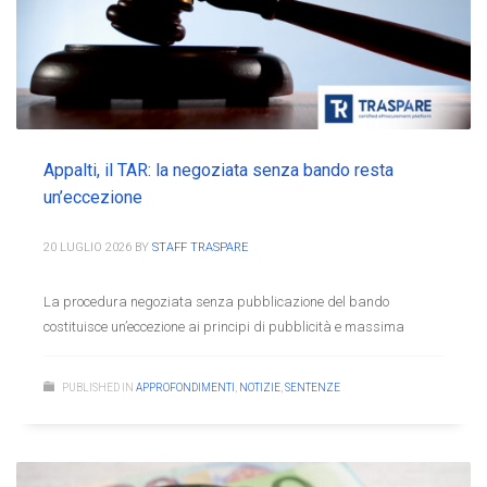
Appalti, il TAR: la negoziata senza bando resta
un’eccezione
20 LUGLIO 2026
BY
STAFF TRASPARE
La procedura negoziata senza pubblicazione del bando
costituisce un’eccezione ai principi di pubblicità e massima
PUBLISHED IN
APPROFONDIMENTI
,
NOTIZIE
,
SENTENZE