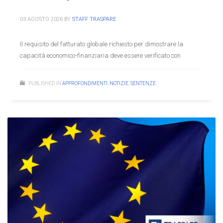
03 AGOSTO 2026
BY
STAFF TRASPARE
Il requisito del fatturato globale richiesto per dimostrare la
capacità economico-finanziaria deve essere verificato con
PUBLISHED IN
APPROFONDIMENTI
,
NOTIZIE
,
SENTENZE