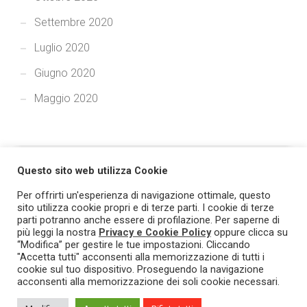
Settembre 2020
Luglio 2020
Giugno 2020
Maggio 2020
Questo sito web utilizza Cookie
Per offrirti un'esperienza di navigazione ottimale, questo
sito utilizza cookie propri e di terze parti. I cookie di terze
parti potranno anche essere di profilazione. Per saperne di
più leggi la nostra
Privacy e Cookie Policy
oppure clicca su
© 2021 TRASPARE - Tutti i diritti riservati. Prodotto e marchio
“Modifica” per gestire le tue impostazioni. Cliccando
"Accetta tutti" acconsenti alla memorizzazione di tutti i
registrato L&G Solution - PI/CF 03393760719.
Privacy & Cookie
cookie sul tuo dispositivo. Proseguendo la navigazione
Policy
.
acconsenti alla memorizzazione dei soli cookie necessari.