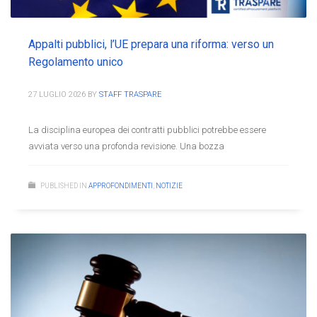
Appalti pubblici, l’UE prepara una riforma: verso un
Regolamento unico
27 LUGLIO 2026
BY
STAFF TRASPARE
La disciplina europea dei contratti pubblici potrebbe essere
avviata verso una profonda revisione. Una bozza
PUBLISHED IN
APPROFONDIMENTI
,
NOTIZIE