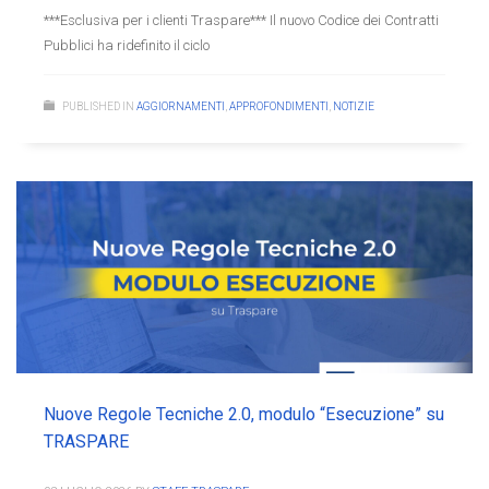
***Esclusiva per i clienti Traspare*** Il nuovo Codice dei Contratti
Pubblici ha ridefinito il ciclo
PUBLISHED IN
AGGIORNAMENTI
,
APPROFONDIMENTI
,
NOTIZIE
Nuove Regole Tecniche 2.0, modulo “Esecuzione” su
TRASPARE