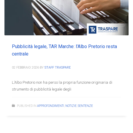
Pubblicità legale, TAR Marche: l’Albo Pretorio resta
centrale
02 FEBBRAIO 2026
BY
STAFF TRASPARE
L’Albo Pretorio non ha perso la propria funzione originaria di
strumento di pubblicità legale degli
PUBLISHED IN
APPROFONDIMENTI
,
NOTIZIE
,
SENTENZE