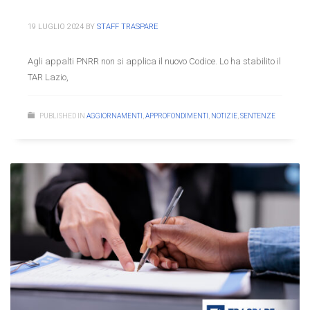
19 LUGLIO 2024
BY
STAFF TRASPARE
Agli appalti PNRR non si applica il nuovo Codice. Lo ha stabilito il
TAR Lazio,
PUBLISHED IN
AGGIORNAMENTI
,
APPROFONDIMENTI
,
NOTIZIE
,
SENTENZE