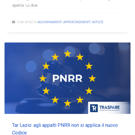
aperta. Lo dice
PUBLISHED IN
AGGIORNAMENTI
,
APPROFONDIMENTI
,
NOTIZIE
Tar Lazio: agli appalti PNRR non si applica il nuovo
Codice