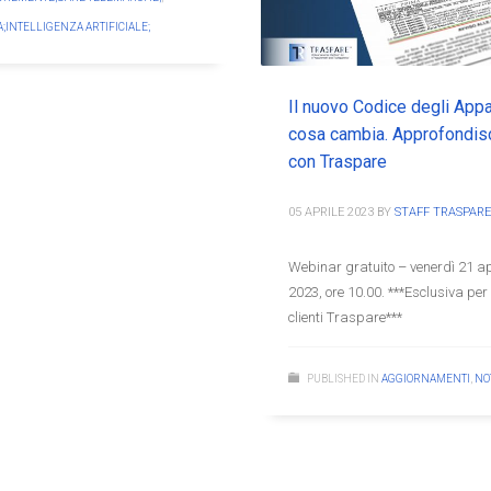
IA;INTELLIGENZA ARTIFICIALE;
Il nuovo Codice degli Appal
cosa cambia. Approfondis
con Traspare
05 APRILE 2023
BY
STAFF TRASPARE
Webinar gratuito – venerdì 21 ap
2023, ore 10.00. ***Esclusiva per 
clienti Traspare***
PUBLISHED IN
AGGIORNAMENTI
,
NO