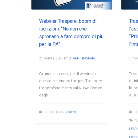
Webinar Traspare, boom di
Tras
iscrizioni: “Numeri che
l’as
spronano a fare sempre di più
“Pr
per la PA”
l’In
21 APRILE 2023
BY
STAFF TRASPARE
17 AP
Grande successo per il webinar di
Tras
questa settimana targato Traspare.
all’i
L’approfondimento sul Nuovo Codice
la p
degli
alla
PUBLISHED IN
NOTIZIE
PU
TA
LEARN
PROC