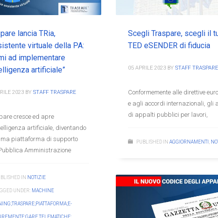
pare lancia TRia,
Scegli Traspare, scegli il t
sistente virtuale della PA:
TED eSENDER di fiducia
imi ad implementare
05 APRILE 2023
BY
STAFF TRASPARE
telligenza artificiale”
Conformemente alle direttive eur
RILE 2023
BY
STAFF TRASPARE
e agli accordi internazionali, gli 
di appalti pubblici per lavori,
pare cresce ed apre
ntelligenza artificiale, diventando
rima piattaforma di supporto
PUBLISHED IN
AGGIORNAMENTI
,
NO
 Pubblica Amministrazione
BLISHED IN
NOTIZIE
GGED UNDER:
MACHINE
ING;TRASPARE;PIATTAFORMA;E-
UREMENTE;GARE TELEMATICHE;
,