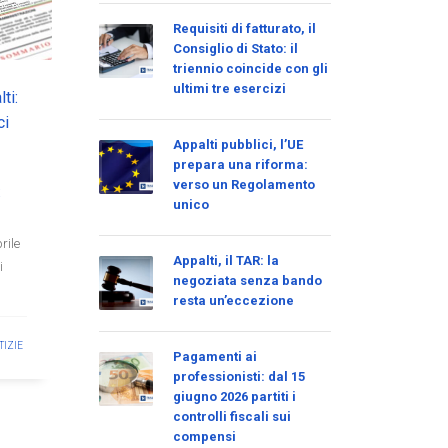
Requisiti di fatturato, il
Consiglio di Stato: il
triennio coincide con gli
ultimi tre esercizi
ti:
ci
Appalti pubblici, l’UE
prepara una riforma:
verso un Regolamento
unico
rile
Appalti, il TAR: la
i
negoziata senza bando
resta un’eccezione
TIZIE
Pagamenti ai
professionisti: dal 15
giugno 2026 partiti i
controlli fiscali sui
compensi