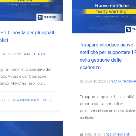
 2.0, novità per gli appalti
lici
Traspare introduce nuove
notifiche per supportare i
IUGNO 2026
BY
STAFF TRASPARE
nella gestione delle
scadenze.
plia il perimetro operativo del
colo Virtuale dell’Operatore
03 GIUGNO 2026
BY
STAFF TRASPA
omico. ANAC ha reso noto un
Traspare amplia le funzionalità 
BLISHED IN
AGGIORNAMENTI
,
NOTIZIE
propria piattaforma di e-
procurement con un nuovo sistem
notifiche
PUBLISHED IN
AGGIORNAMENTI