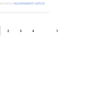
BLISHED IN
AGGIORNAMENTI
,
NOTIZIE
2
3
4