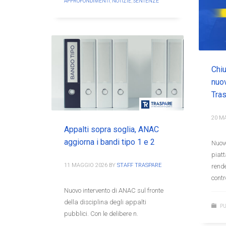
APPROFONDIMENTI
,
NOTIZIE
,
SENTENZE
Chiu
nuo
Tra
20 M
Appalti sopra soglia, ANAC
aggiorna i bandi tipo 1 e 2
Nuov
piat
11 MAGGIO 2026
BY
STAFF TRASPARE
rende
contr
Nuovo intervento di ANAC sul fronte
della disciplina degli appalti
PU
pubblici. Con le delibere n.