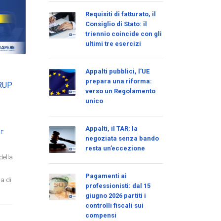
Requisiti di fatturato, il
Consiglio di Stato: il
triennio coincide con gli
ultimi tre esercizi
Appalti pubblici, l’UE
prepara una riforma:
 RUP
verso un Regolamento
unico
Appalti, il TAR: la
RE
negoziata senza bando
resta un’eccezione
della
Pagamenti ai
a di
professionisti: dal 15
giugno 2026 partiti i
controlli fiscali sui
compensi