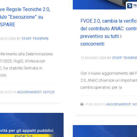
ve Regole Tecniche 2.0,
ulo “Esecuzione” su
FVOE 2.0, cambia la verifi
ASPARE
del contributo ANAC: contr
preventivo su tutti i
GLIO 2026
BY
STAFF TRASPARE
concorrenti
iferimento alla Determinazione
15 GIUGNO 2026
BY
STAFF TRASPA
7/2025, l’AgID, d’intesa con
 ha stabilito l’entrata in
Con il nuovo aggiornamento del
izio
2.0, ANAC chiarisce un importan
cambio operativo: per la
BLISHED IN
AGGIORNAMENTI
,
NOTIZIE
PUBLISHED IN
AGGIORNAMENTI
,
NO