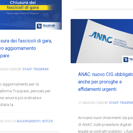
sura dei fascicoli di gara,
vo aggiornamento
spare
AGGIO 2026
BY
STAFF TRASPARE
ANAC: nuovo CIG obbligato
anche per proroghe e
o aggiornamento per la
affidamenti urgenti
taforma Traspare, pensato per
re ancora più ordinata e
11 MAGGIO 2026
BY
STAFF TRASPA
ollata la
Arrivano nuovi chiarimenti da pa
BLISHED IN
AGGIORNAMENTI
,
NOTIZIE
di ANAC sulle procedure digitali
legate ai contratti pubblici. L’Aut