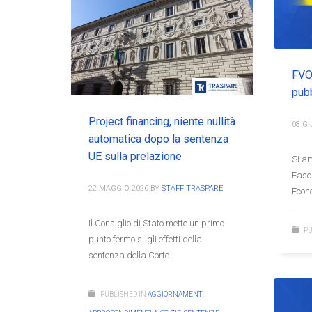
FVOE
pubb
Project financing, niente nullità
08 G
automatica dopo la sentenza
UE sulla prelazione
Si am
Fasci
22 MAGGIO 2026
BY
STAFF TRASPARE
Econ
Il Consiglio di Stato mette un primo
PU
punto fermo sugli effetti della
sentenza della Corte
PUBLISHED IN
AGGIORNAMENTI
,