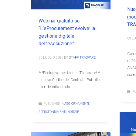
Nuo
mod
Webinar gratuito su
TR
“L’eProcurement evolve: la
gestione digitale
03 LU
dell’esecuzione”
Con r
06 LUGLIO 2026
BY
STAFF TRASPARE
n. 26
ANAC,
***Esclusiva per i clienti Traspare***
eserc
Il nuovo Codice dei Contratti Pubblici
ha ridefinito il ciclo
PU
PUBLISHED IN
AGGIORNAMENTI
,
APPROFONDIMENTI
,
NOTIZIE