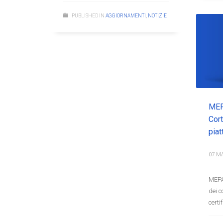
PUBLISHED IN
AGGIORNAMENTI
,
NOTIZIE
MEPA
Cort
piat
07 M
MEPA
dei c
certi