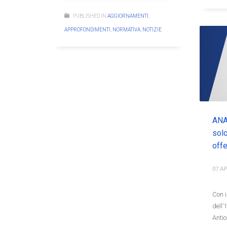
PUBLISHED IN
AGGIORNAMENTI
,
APPROFONDIMENTI
,
NORMATIVA
,
NOTIZIE
ANAC
solo
offe
07 AP
Con i
dell’
Antic