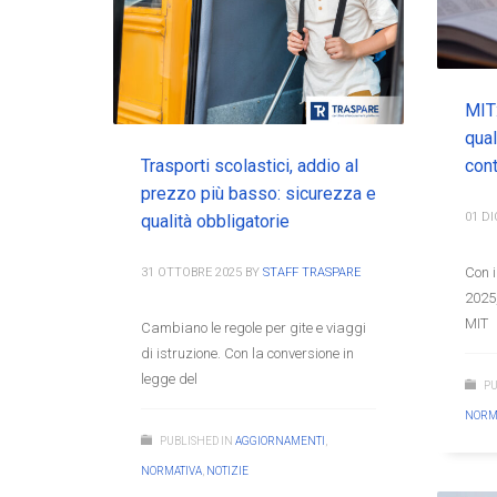
MIT:
qual
Trasporti scolastici, addio al
cont
prezzo più basso: sicurezza e
01 D
qualità obbligatorie
Con i
31 OTTOBRE 2025
BY
STAFF TRASPARE
2025,
MIT
Cambiano le regole per gite e viaggi
di istruzione. Con la conversione in
legge del
PU
NORM
PUBLISHED IN
AGGIORNAMENTI
,
NORMATIVA
,
NOTIZIE