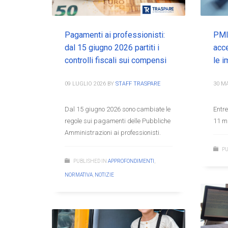
Pagamenti ai professionisti:
PMI:
dal 15 giugno 2026 partiti i
acce
controlli fiscali sui compensi
le 
09 LUGLIO 2026
BY
STAFF TRASPARE
30 M
Dal 15 giugno 2026 sono cambiate le
Entre
regole sui pagamenti delle Pubbliche
11 ma
Amministrazioni ai professionisti.
PU
PUBLISHED IN
APPROFONDIMENTI
,
NORMATIVA
,
NOTIZIE