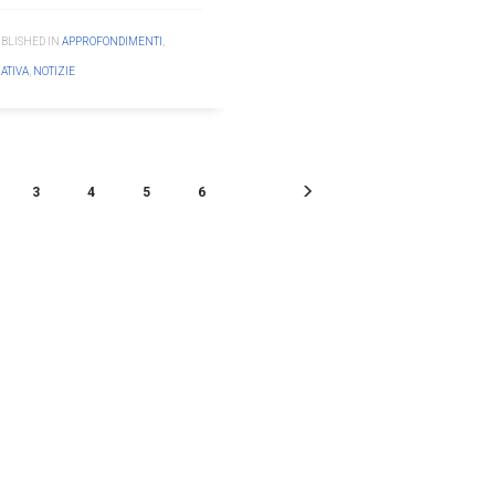
BLISHED IN
APPROFONDIMENTI
,
ATIVA
,
NOTIZIE
3
4
5
6