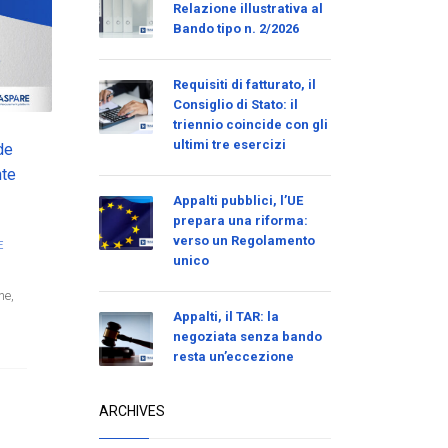
Relazione illustrativa al
Bando tipo n. 2/2026
Requisiti di fatturato, il
Consiglio di Stato: il
triennio coincide con gli
ultimi tre esercizi
de
nte
Appalti pubblici, l’UE
prepara una riforma:
verso un Regolamento
E
unico
ne,
Appalti, il TAR: la
negoziata senza bando
resta un’eccezione
ARCHIVES