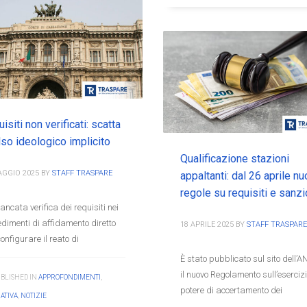
isiti non verificati: scatta
also ideologico implicito
Qualificazione stazioni
AGGIO 2025
BY
STAFF TRASPARE
appaltanti: dal 26 aprile n
regole su requisiti e sanzi
ncata verifica dei requisiti nei
dimenti di affidamento diretto
18 APRILE 2025
BY
STAFF TRASPARE
onfigurare il reato di
È stato pubblicato sul sito dell’
il nuovo Regolamento sull’esercizi
BLISHED IN
APPROFONDIMENTI
,
potere di accertamento dei
ATIVA
,
NOTIZIE