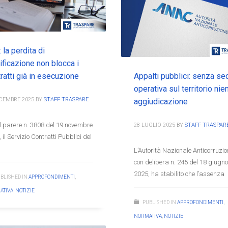
 la perdita di
ificazione non blocca i
ratti già in esecuzione
Appalti pubblici: senza se
operativa sul territorio nie
ICEMBRE 2025
BY
STAFF TRASPARE
aggiudicazione
l parere n. 3808 del 19 novembre
28 LUGLIO 2025
BY
STAFF TRASPAR
 il Servizio Contratti Pubblici del
L’Autorità Nazionale Anticorruzio
con delibera n. 245 del 18 giugno
2025, ha stabilito che l’assenza
BLISHED IN
APPROFONDIMENTI
,
ATIVA
,
NOTIZIE
PUBLISHED IN
APPROFONDIMENTI
,
NORMATIVA
,
NOTIZIE