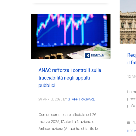
Requ
il f
ANAC rafforza i controlli sulla
12 M
tracciabilità negli appalti
pubblici
La ma
proce
29 APRILE 2025
BY
STAFF TRASPARE
può c
Con un comunicato ufficiale del 26
marzo 2025, l’Autorità Nazionale
PU
Anticorruzione (Anac) ha chiarito le
NORM