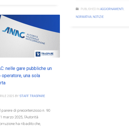
PUBLISHED IN
AGGIORNAMENTI
,
NORMATIVA
,
NOTIZIE
: nelle gare pubbliche un
 operatore, una sola
rta
RILE 2025
BY
STAFF TRASPARE
l parere di precontenzioso n. 90
11 marzo 2025, l’Autorità
orruzione ha ribadito che,