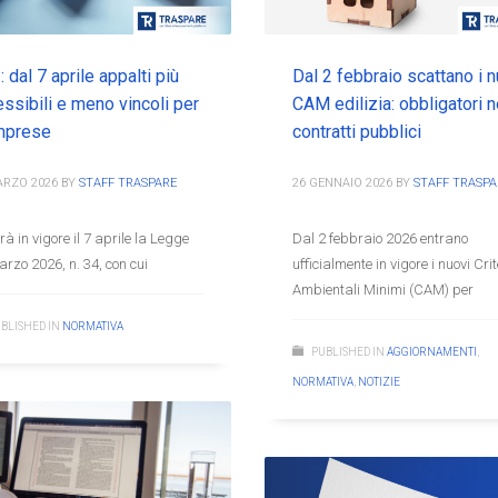
 dal 7 aprile appalti più
Dal 2 febbraio scattano i n
ssibili e meno vincoli per
CAM edilizia: obbligatori n
imprese
contratti pubblici
ARZO 2026
BY
STAFF TRASPARE
26 GENNAIO 2026
BY
STAFF TRASPA
rà in vigore il 7 aprile la Legge
Dal 2 febbraio 2026 entrano
rzo 2026, n. 34, con cui
ufficialmente in vigore i nuovi Crit
Ambientali Minimi (CAM) per
BLISHED IN
NORMATIVA
PUBLISHED IN
AGGIORNAMENTI
,
NORMATIVA
,
NOTIZIE