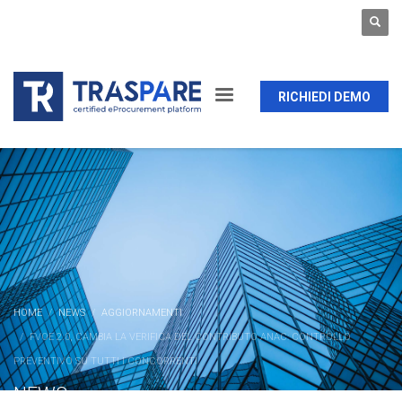
RICHIEDI DEMO
HOME
NEWS
AGGIORNAMENTI
FVOE 2.0, CAMBIA LA VERIFICA DEL CONTRIBUTO ANAC: CONTROLLO
PREVENTIVO SU TUTTI I CONCORRENTI
NEWS