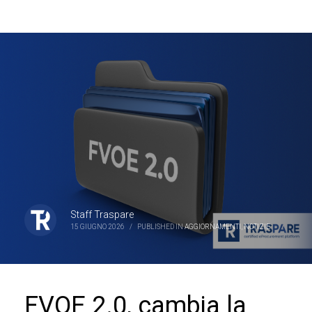
Staff Traspare
15 GIUGNO 2026
/
PUBLISHED IN
AGGIORNAMENTI
,
NOTIZIE
FVOE 2.0, cambia la