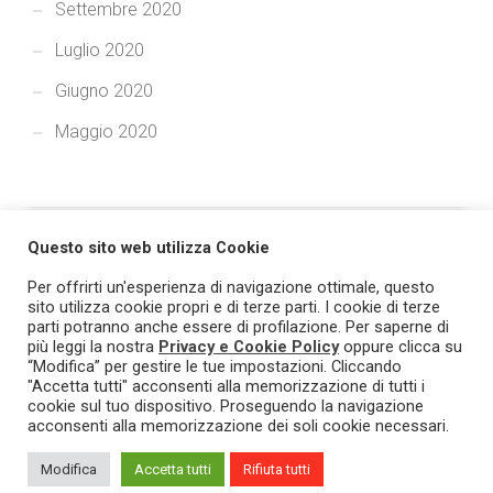
Settembre 2020
Luglio 2020
Giugno 2020
Maggio 2020
Questo sito web utilizza Cookie
Per offrirti un'esperienza di navigazione ottimale, questo
sito utilizza cookie propri e di terze parti. I cookie di terze
parti potranno anche essere di profilazione. Per saperne di
più leggi la nostra
Privacy e Cookie Policy
oppure clicca su
© 2021 TRASPARE - Tutti i diritti riservati. Prodotto e marchio
“Modifica” per gestire le tue impostazioni. Cliccando
"Accetta tutti" acconsenti alla memorizzazione di tutti i
registrato L&G Solution - PI/CF 03393760719.
Privacy & Cookie
cookie sul tuo dispositivo. Proseguendo la navigazione
Policy
.
acconsenti alla memorizzazione dei soli cookie necessari.
Modifica
Accetta tutti
Rifiuta tutti