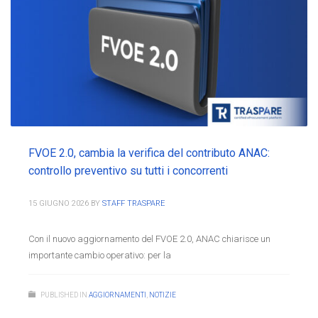
FVOE 2.0, cambia la verifica del contributo ANAC:
controllo preventivo su tutti i concorrenti
15 GIUGNO 2026
BY
STAFF TRASPARE
Con il nuovo aggiornamento del FVOE 2.0, ANAC chiarisce un
importante cambio operativo: per la
PUBLISHED IN
AGGIORNAMENTI
,
NOTIZIE