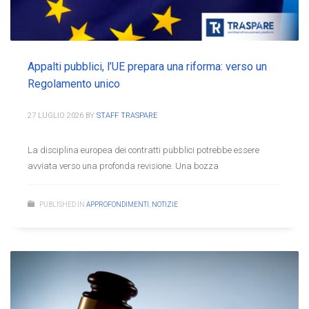
Appalti pubblici, l’UE prepara una riforma: verso un
Regolamento unico
27 LUGLIO 2026
BY
STAFF TRASPARE
La disciplina europea dei contratti pubblici potrebbe essere
avviata verso una profonda revisione. Una bozza
PUBLISHED IN
APPROFONDIMENTI
,
NOTIZIE