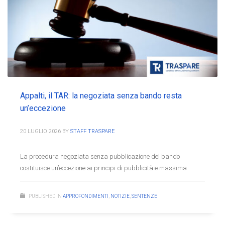
Appalti, il TAR: la negoziata senza bando resta
un’eccezione
20 LUGLIO 2026
BY
STAFF TRASPARE
La procedura negoziata senza pubblicazione del bando
costituisce un’eccezione ai principi di pubblicità e massima
PUBLISHED IN
APPROFONDIMENTI
,
NOTIZIE
,
SENTENZE