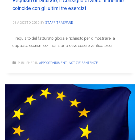
Requisiti di fatturato, il Consiglio di Stato: il triennio
coincide con gli ultimi tre esercizi
03 AGOSTO 2026
BY
STAFF TRASPARE
Il requisito del fatturato globale richiesto per dimostrare la
capacità economico-finanziaria deve essere verificato con
PUBLISHED IN
APPROFONDIMENTI
,
NOTIZIE
,
SENTENZE