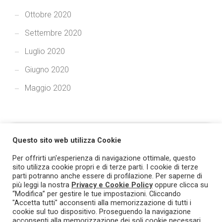
Ottobre 2020
Settembre 2020
Luglio 2020
Giugno 2020
Maggio 2020
Questo sito web utilizza Cookie
Per offrirti un'esperienza di navigazione ottimale, questo
sito utilizza cookie propri e di terze parti. I cookie di terze
parti potranno anche essere di profilazione. Per saperne di
più leggi la nostra
Privacy e Cookie Policy
oppure clicca su
© 2021 TRASPARE - Tutti i diritti riservati. Prodotto e marchio
“Modifica” per gestire le tue impostazioni. Cliccando
"Accetta tutti" acconsenti alla memorizzazione di tutti i
registrato L&G Solution - PI/CF 03393760719.
Privacy & Cookie
cookie sul tuo dispositivo. Proseguendo la navigazione
Policy
.
acconsenti alla memorizzazione dei soli cookie necessari.